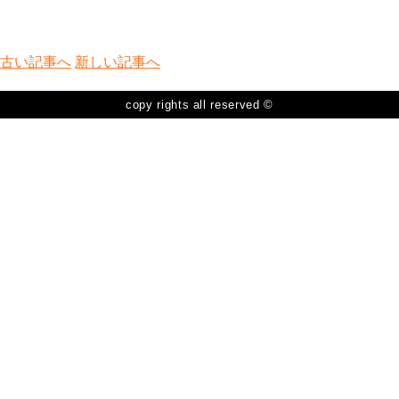
チューハイ一覧
2014年11月19日
古い記事へ
新しい記事へ
コメントは受け付けていません。
copy rights all reserved ©