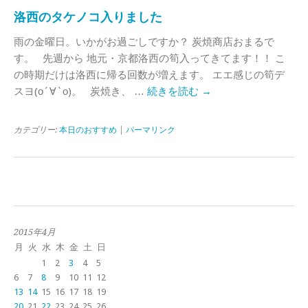
洛西のタケノコ入りました
雨の金曜日。いかがお過ごしですか？ 炭焼商店おまるで
す。 先週から 地元・京都洛西の筍入ってきてます！！ こ
の時期だけは洛西に帰る回数が増えます。 エエ感じの筍デ
スヨ(о´∀`о)。 炭焼き、 …
続きを読む
→
カテゴリー:
本日のおすすめ
|
パーマリンク
2015年4月
月
火
水
木
金
土
日
1
2
3
4
5
6
7
8
9
10
11
12
13
14
15
16
17
18
19
20
21
22
23
24
25
26